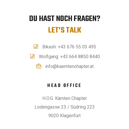
t
t
DU HAST NOCH FRAGEN?
u
a
LET’S TALK
n
l
g
Bikash: +43 676 55 03 495
Wolfgang: +43 664 8850 8440
A
info@kaerntenchapter.at
t
n
HEAD OFFICE
u
s
H.O.G. Kärnten Chapter
i
Lodengasse 23 / Südring 223
n
c
9020 Klagenfurt