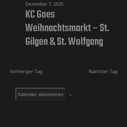
r
Dezember 7, 2025
u
h
KC Goes
r
a
m
e
w
Weihnachtsmarkt – St.
n
ä
a
h
Gilgen & St. Wolfgang
s
l
e
n
t
n
a
.
Vorheriger Tag
Nächster Tag
s
l
t
t
Kalender abonnieren
u
a
n