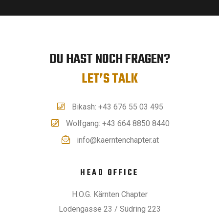
l
g
A
t
DU HAST NOCH FRAGEN?
n
LET’S TALK
u
s
i
Bikash: +43 676 55 03 495
n
Wolfgang: +43 664 8850 8440
c
info@kaerntenchapter.at
g
h
HEAD OFFICE
t
e
H.O.G. Kärnten Chapter
e
Lodengasse 23 / Südring 223